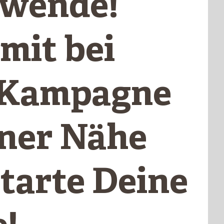
wende!
mit bei
 Kampagne
iner Nähe
starte Deine