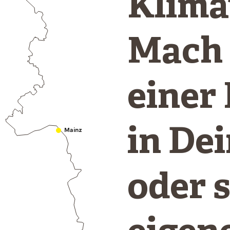
Klima
Mach 
einer
in De
Mainz
oder 