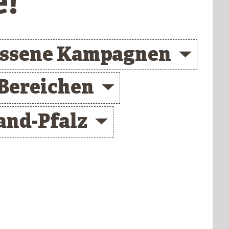
e!
ossene Kampagnen
 Bereichen
and-Pfalz