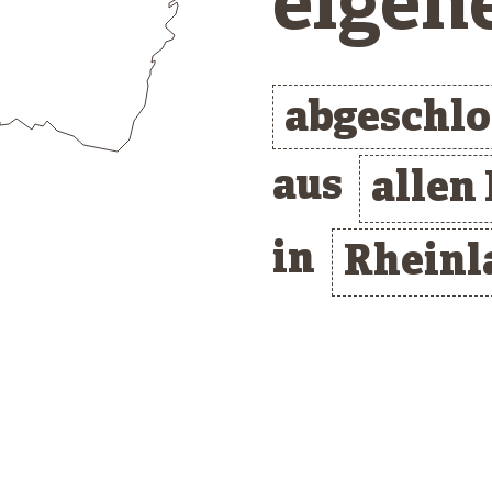
eigen
abgeschl
aus
allen
in
Rheinl
/* clusterlist_container */