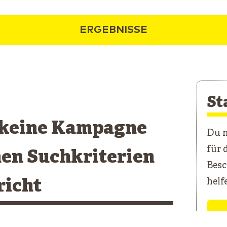
ERGEBNISSE
St
 keine Kampagne
Du m
für 
nen Suchkriterien
Besc
richt
helf