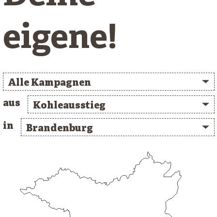
eigene!
Alle Kampagnen
aus
Kohleausstieg
in
Brandenburg
/* clusterlist_container */