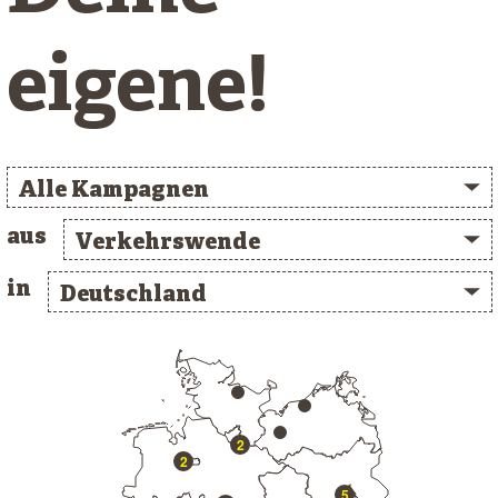
eigene!
Alle Kampagnen
aus
Verkehrswende
in
Deutschland
/* clusterlist_container */
2
2
5