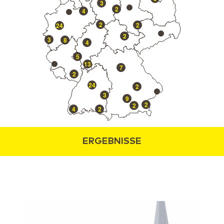
3
2
4
2
2
24
2
3
8
4
5
13
7
2
24
2
3
9
2
2
4
2
ERGEBNISSE