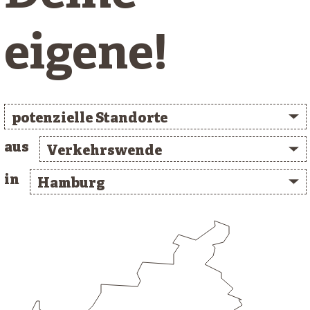
eigene!
potenzielle Standorte
aus
Verkehrswende
in
Hamburg
/* clusterlist_container */