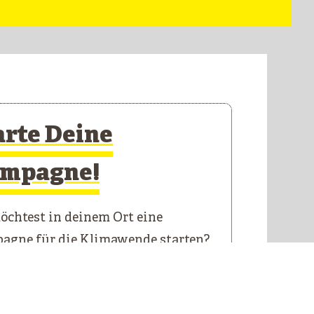
arte Deine
mpagne!
chtest in deinem Ort eine
agne für die Klimawende starten?
 Starterkit führt dich durch die
n Schritte.