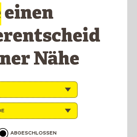
e
einen
erentscheid
iner Nähe
DE
ABGESCHLOSSEN