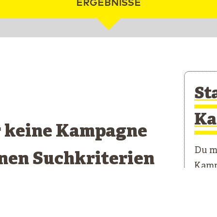
ERGEBNISSE
St
Ka
r keine Kampagne
Du mö
inen Suchkriterien
Kamp
pricht
Unser
erste