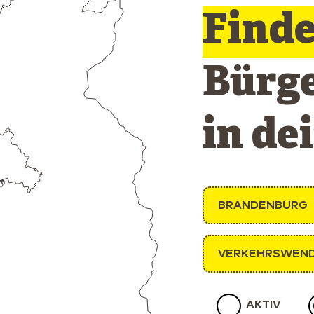
Find
Bürg
in de
m
BRANDENBURG
VERKEHRSWEN
AKTIV