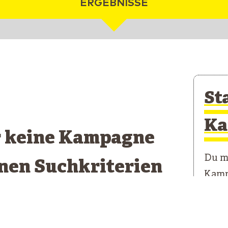
ERGEBNISSE
St
Ka
r keine Kampagne
Du mö
inen Suchkriterien
Kamp
pricht
Unser
erste