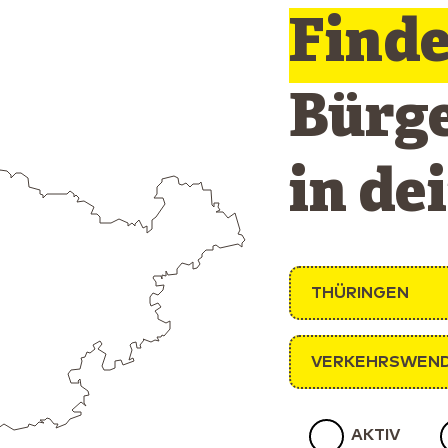
Find
Bürg
in de
THÜRINGEN
VERKEHRSWEN
AKTIV