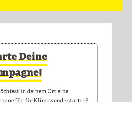
arte Deine
mpagne!
chtest in deinem Ort eine
agne für die Klimawende starten?
 Starterkit führt dich durch die
n Schritte.