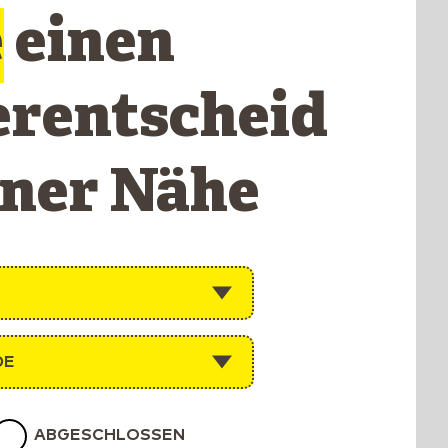
e
einen
erentscheid
iner Nähe
DE
ABGESCHLOSSEN