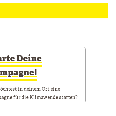
arte Deine
mpagne!
chtest in deinem Ort eine
agne für die Klimawende starten?
 Starterkit führt dich durch die
n Schritte.