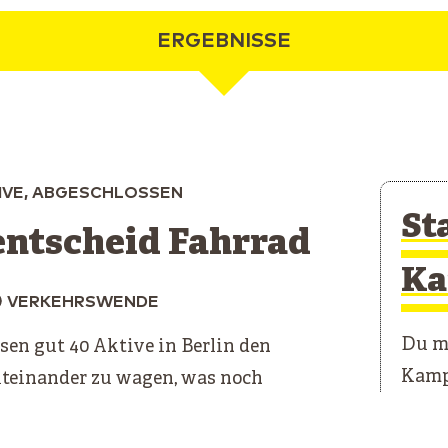
ERGEBNISSE
TIVE, ABGESCHLOSSEN
St
entscheid Fahrrad
Ka
VERKEHRSWENDE
Du mö
sen gut 40 Aktive in Berlin den
Kamp
iteinander zu wagen, was noch
Unser
ucht hat: Die Verkehrspolitik einer
erste
t Mitteln der direkten Demokratie