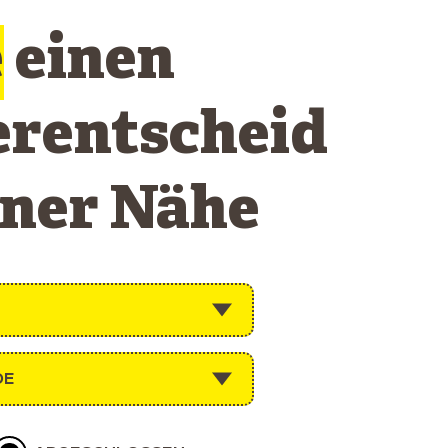
e
einen
erentscheid
iner Nähe
DE