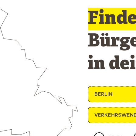
Find
Bürg
in de
BERLIN
VERKEHRSWEN