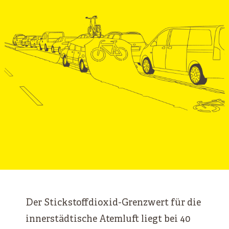
Der Stickstoffdioxid-Grenzwert für die
innerstädtische Atemluft liegt bei 40