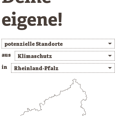
eigene!
potenzielle Standorte
aus
Klimaschutz
in
Rheinland-Pfalz
/* clusterlist_container */