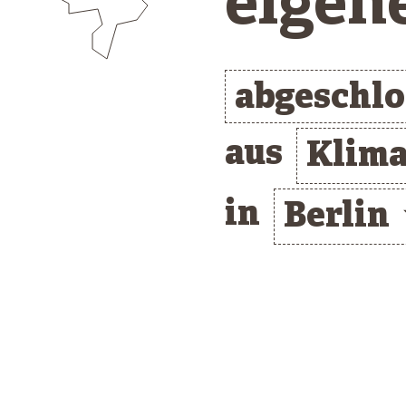
eigen
abgeschl
aus
Klima
in
Berlin
/* clusterlist_container */