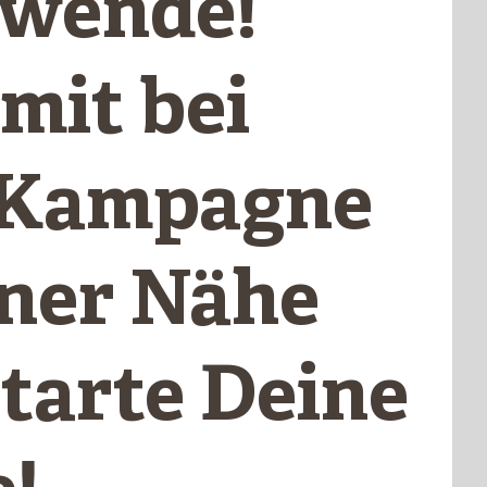
wende!
mit bei
 Kampagne
iner Nähe
starte Deine