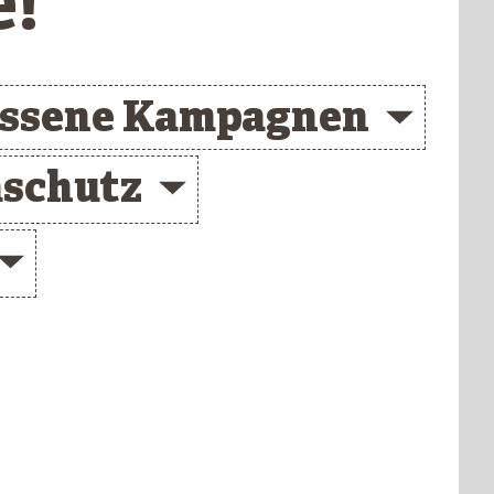
e!
ossene Kampagnen
schutz