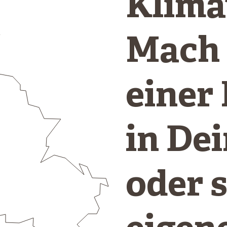
Klima
Mach 
einer
in De
oder 