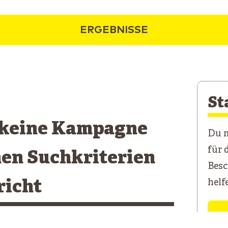
ERGEBNISSE
St
 keine Kampagne
Du m
für 
nen Suchkriterien
Besc
richt
helf