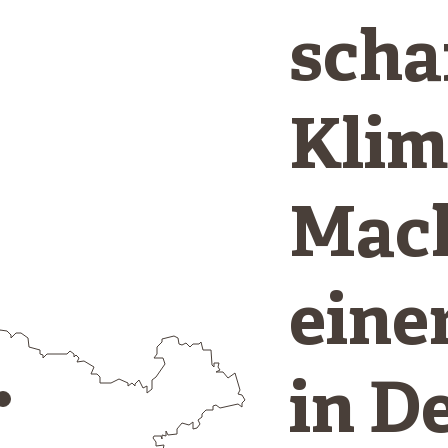
scha
Klim
Mach
eine
in D