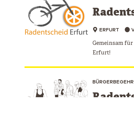
Radents
ERFURT
Gemeinsam für 
Erfurt!
BÜRGERBEGEHR
Radents
JENA
VE
Unsere Vision is