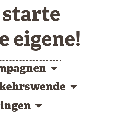
 starte
e eigene!
ampagnen
kehrswende
ingen