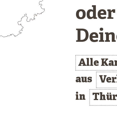
oder
Dein
Alle K
aus
Ver
in
Thür
/* clusterlist_container */