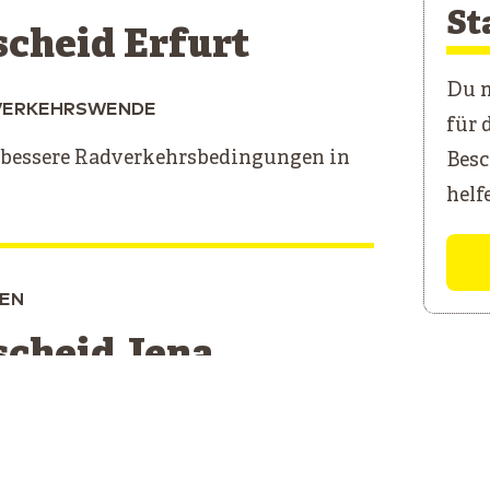
St
cheid Erfurt
Du m
VERKEHRSWENDE
für 
bessere Radverkehrsbedingungen in
Besc
helf
EN
cheid Jena
RKEHRSWENDE
t ein Jena, in dem alle jederzeit