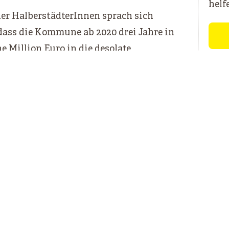
helf
er HalberstädterInnen sprach sich
 dass die Kommune ab 2020 drei Jahre in
ne Million Euro in die desolate
ruktur der Stadt investieren soll.
IN PROJEKT VON