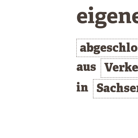
eigen
abgeschl
aus
Verk
in
Sachse
/* clusterlist_container */