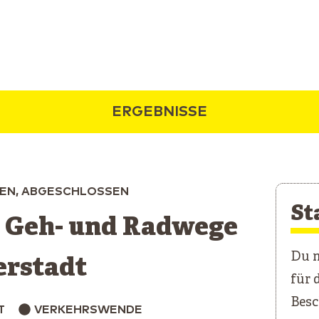
ERGEBNISSE
EN, ABGESCHLOSSEN
St
 Geh- und Radwege
Du m
erstadt
für 
Besc
T
VERKEHRSWENDE