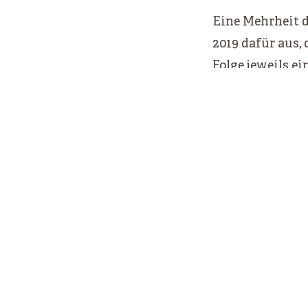
Eine Mehrheit d
2019 dafür aus,
Folge jeweils ei
Verkehrsinfrast
KLIMAWENDE VON UNTEN IST E