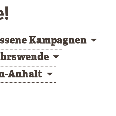
e!
ossene Kampagnen
ehrswende
n-Anhalt