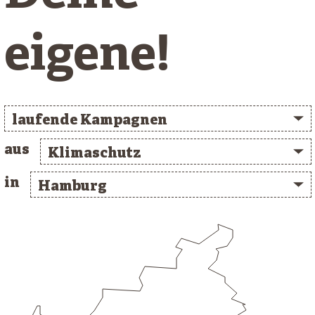
eigene!
laufende Kampagnen
aus
Klimaschutz
in
Hamburg
/* clusterlist_container */