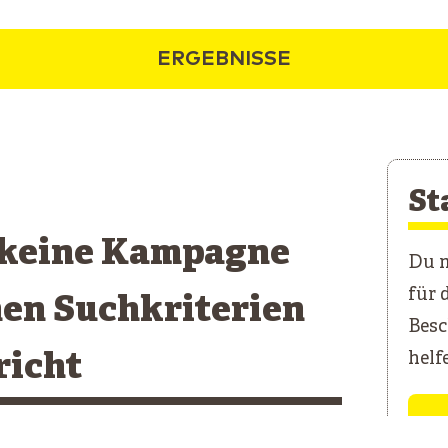
ERGEBNISSE
St
 keine Kampagne
Du m
für 
nen Suchkriterien
Besc
richt
helf