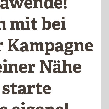
awende!
 mit bei
r Kampagne
einer Nähe
 starte