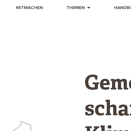
MITMACHEN
THEMEN
HANDB
Gem
scha