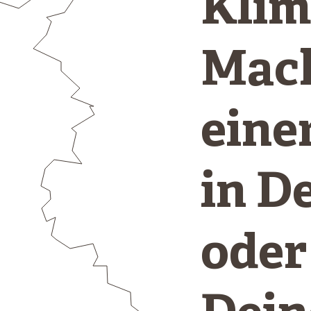
Klim
Mach
eine
in D
oder