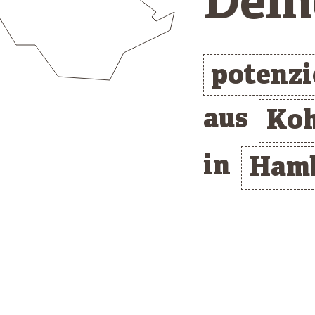
Dein
potenzi
aus
Koh
in
Ham
/* clusterlist_container */