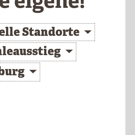
e eigene!
elle Standorte
leausstieg
burg