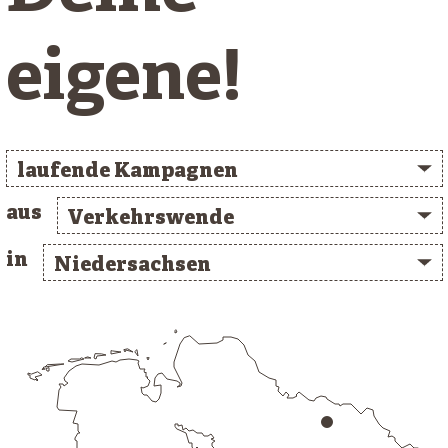
eigene!
laufende Kampagnen
aus
Verkehrswende
in
Niedersachsen
/* clusterlist_container */