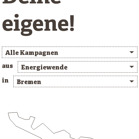
eigene!
Alle Kampagnen
aus
Energiewende
in
Bremen
/* clusterlist_container */