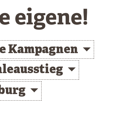
e eigene!
de Kampagnen
leausstieg
burg