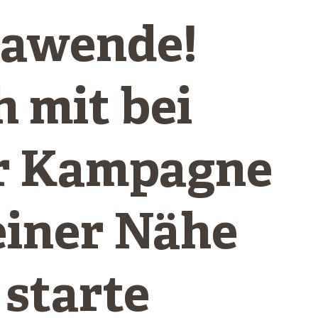
awende!
 mit bei
r Kampagne
einer Nähe
 starte