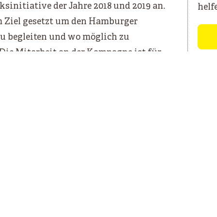
ksinitiative der Jahre 2018 und 2019 an.
helf
m Ziel gesetzt um den Hamburger
u begleiten und wo möglich zu
Die Mitarbeit an der Kampagne ist für
en offen!
IN PROJEKT VON