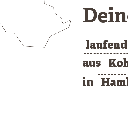
Dein
laufen
aus
Koh
in
Ham
/* clusterlist_container */