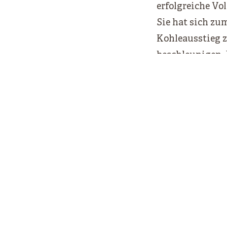
erfolgreiche Vol
Sie hat sich zu
Kohleausstieg z
beschleunigen. 
alle Interessiert
KLIMAWENDE VON UNTEN IST E