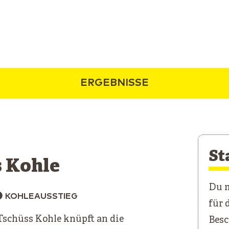
ERGEBNISSE
St
 Kohle
Du m
KOHLEAUSSTIEG
für 
schüss Kohle knüpft an die
Besc