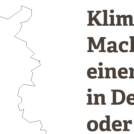
Klim
Mach
eine
in D
oder