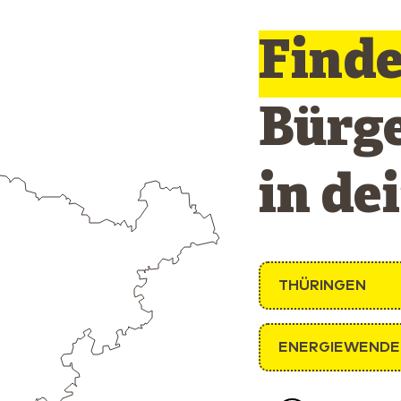
Find
Bürg
in de
THÜRINGEN
ENERGIEWENDE