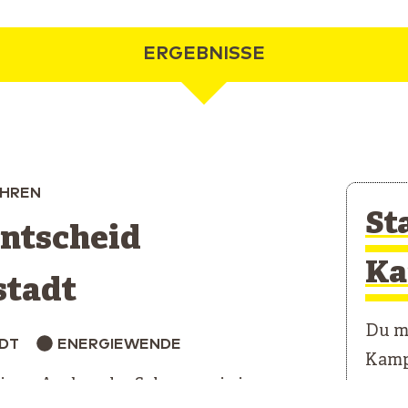
ERGEBNISSE
HREN
St
ntscheid
Ka
stadt
Du mö
DT
ENERGIEWENDE
Kamp
einen Ausbau der Solarenergie in
Unser