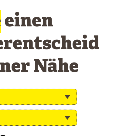
e
einen
erentscheid
iner Nähe