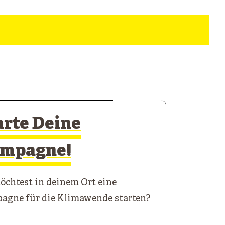
arte Deine
mpagne!
chtest in deinem Ort eine
agne für die Klimawende starten?
 Starterkit führt dich durch die