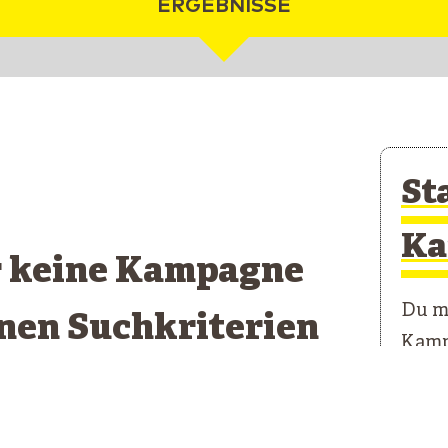
ERGEBNISSE
St
Ka
r keine Kampagne
Du mö
inen Suchkriterien
Kamp
pricht
Unser
erste