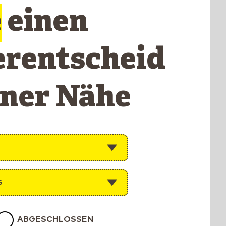
e
einen
erentscheid
iner Nähe
G
ABGESCHLOSSEN