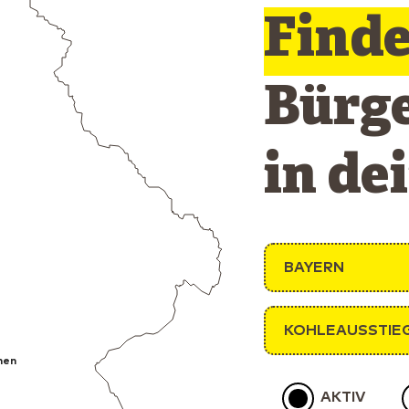
Find
Bürg
in de
BAYERN
KOHLEAUSSTIE
hen
AKTIV