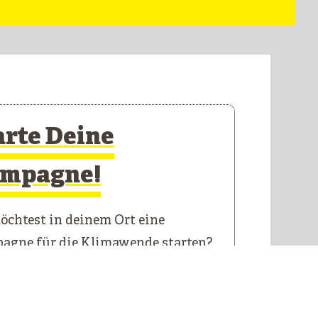
arte Deine
mpagne!
chtest in deinem Ort eine
agne für die Klimawende starten?
 Starterkit führt dich durch die
n Schritte.