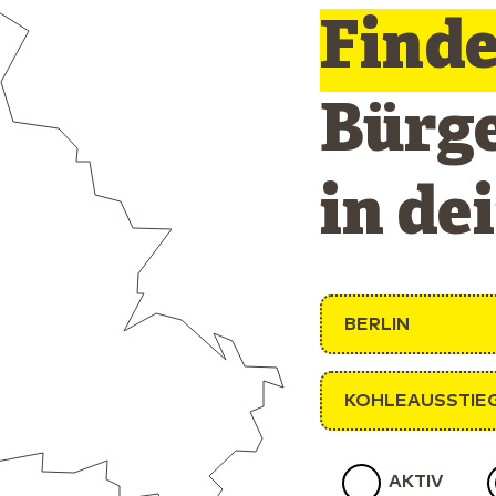
Find
Bürg
in de
BERLIN
KOHLEAUSSTIE
AKTIV