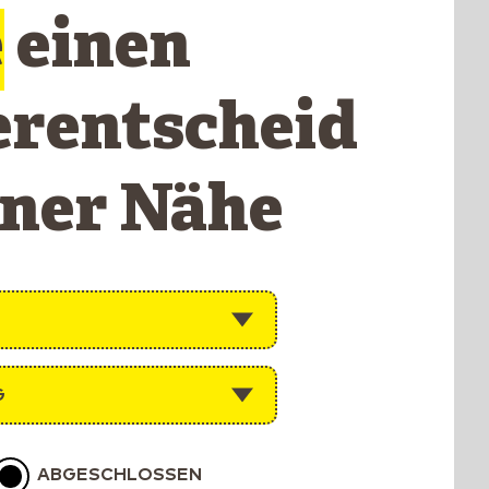
e
einen
erentscheid
iner Nähe
G
ABGESCHLOSSEN