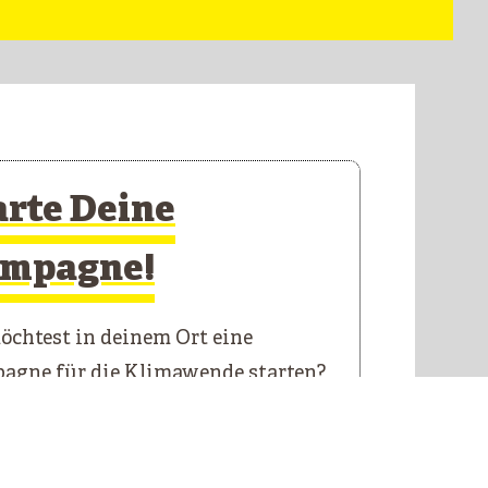
arte Deine
mpagne!
chtest in deinem Ort eine
agne für die Klimawende starten?
 Starterkit führt dich durch die
n Schritte.