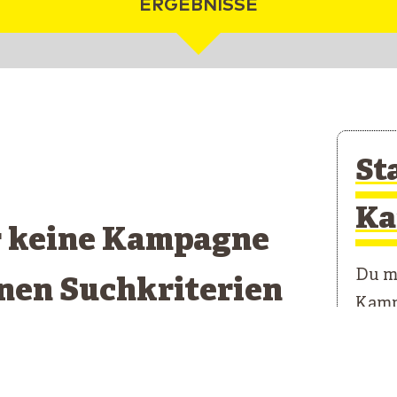
ERGEBNISSE
St
Ka
r keine Kampagne
Du mö
inen Suchkriterien
Kamp
pricht
Unser
erste