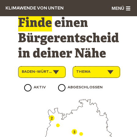
MENÜ
KLIMAWENDE VON UNTEN
Finde
einen
Bürgerentscheid
in deiner Nähe
BADEN-WÜRTTEMBERG
THEMA
AKTIV
ABGESCHLOSSEN
2
3