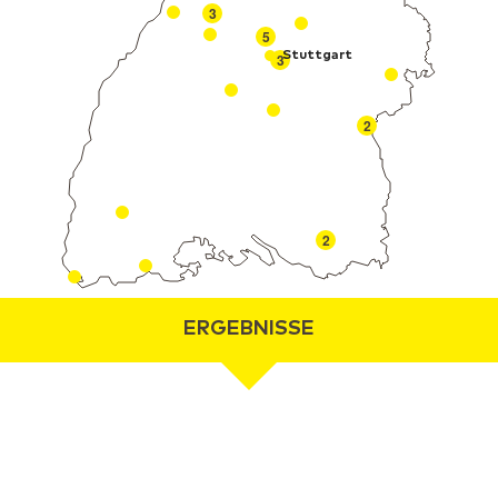
3
5
Stuttgart
3
2
2
ERGEBNISSE