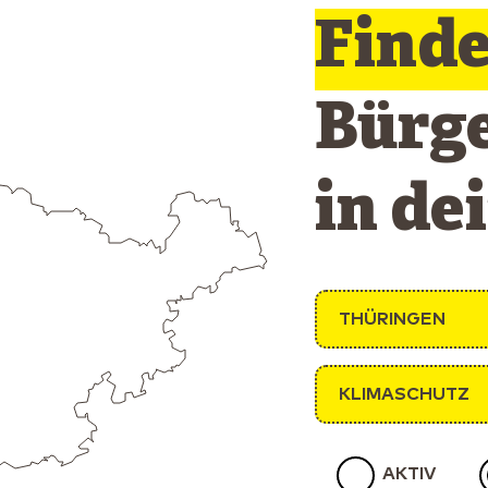
Find
Bürg
in de
THÜRINGEN
KLIMASCHUTZ
AKTIV