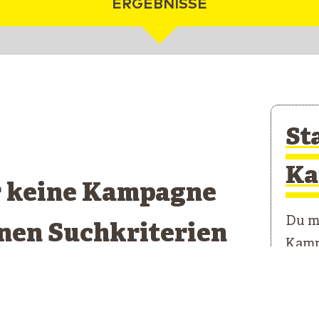
ERGEBNISSE
St
Ka
r keine Kampagne
Du mö
inen Suchkriterien
Kamp
pricht
Unser
erste