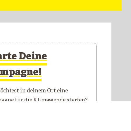
arte Deine
mpagne!
chtest in deinem Ort eine
agne für die Klimawende starten?
 Starterkit führt dich durch die
n Schritte.