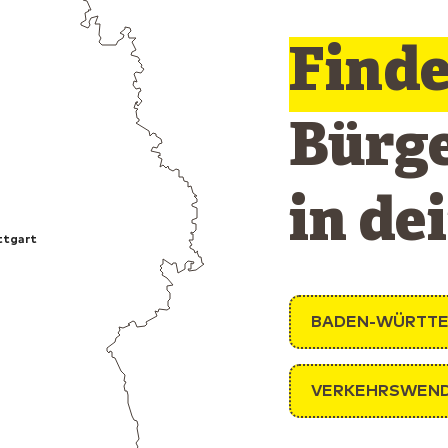
Find
Bürg
in de
ttgart
BADEN-WÜRTT
VERKEHRSWEN