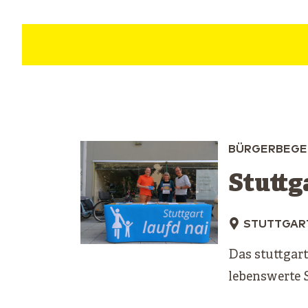
BÜRGERBEGE
Stuttg
STUTTGAR
Das stuttgar
lebenswerte S
überhaupt b