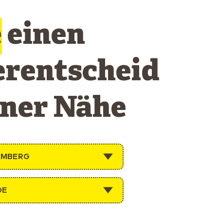
e
einen
erentscheid
iner Nähe
EMBERG
DE