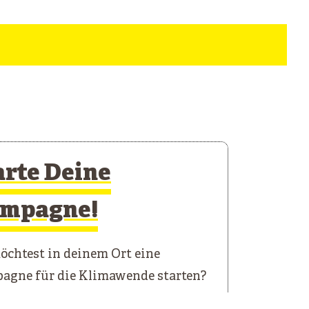
arte Deine
mpagne!
chtest in deinem Ort eine
agne für die Klimawende starten?
 Starterkit führt dich durch die