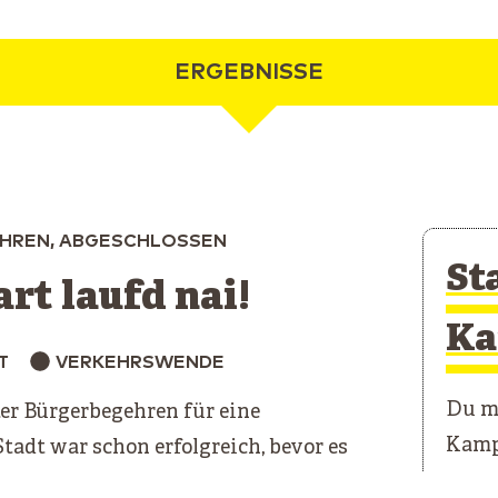
ERGEBNISSE
HREN, ABGESCHLOSSEN
St
art laufd nai!
Ka
T
VERKEHRSWENDE
Du mö
ter Bürgerbegehren für eine
Kamp
tadt war schon erfolgreich, bevor es
Unser
egonnen wurde. Die Fußgängerzone