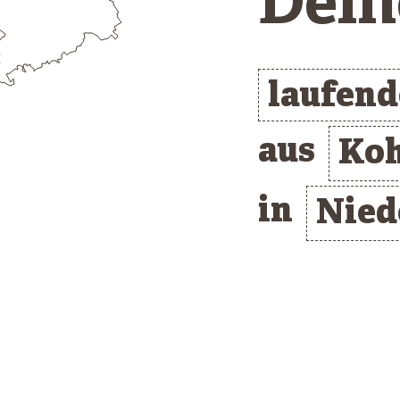
Dein
laufen
aus
Koh
in
Nied
/* clusterlist_container */