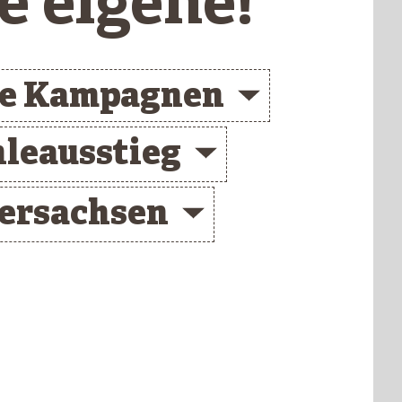
e eigene!
de Kampagnen
leausstieg
ersachsen