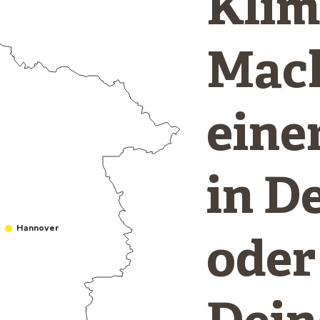
Klim
Mach
eine
in D
Hannover
oder