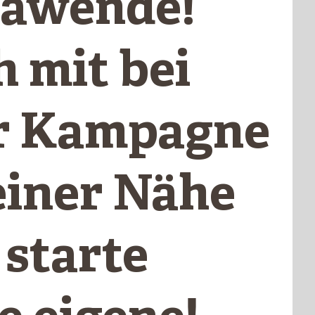
awende!
 mit bei
r Kampagne
einer Nähe
 starte