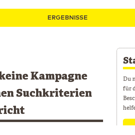
ERGEBNISSE
St
 keine Kampagne
Du m
für 
nen Suchkriterien
Besc
richt
helf