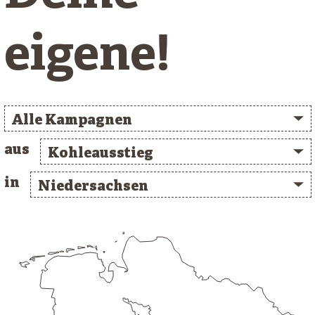
eigene!
Alle Kampagnen
aus
Kohleausstieg
in
Niedersachsen
/* clusterlist_container */