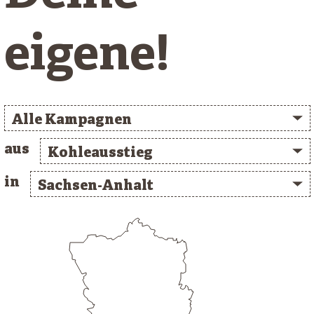
eigene!
Alle Kampagnen
aus
Kohleausstieg
in
Sachsen-Anhalt
/* clusterlist_container */