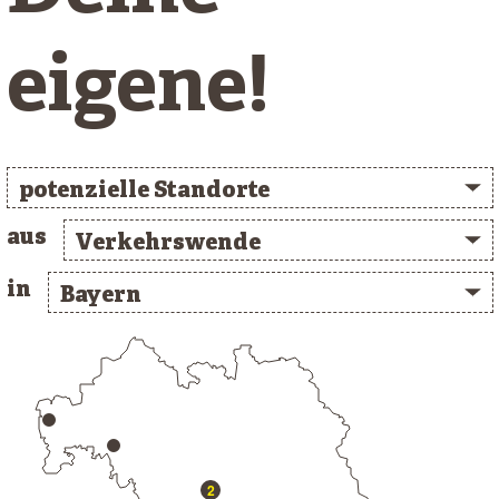
eigene!
potenzielle Standorte
aus
Verkehrswende
in
Bayern
/* clusterlist_container */
2