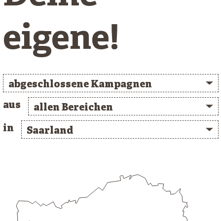
eigene!
abgeschlossene Kampagnen
aus
allen Bereichen
in
Saarland
/* clusterlist_container */