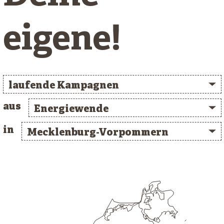
eigene!
laufende Kampagnen
aus
Energiewende
in
Mecklenburg-Vorpommern
/* clusterlist_container */