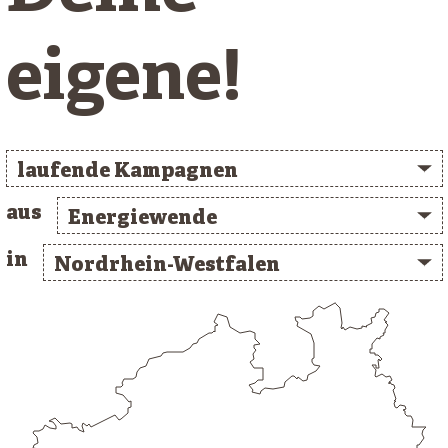
eigene!
laufende Kampagnen
aus
Energiewende
in
Nordrhein-Westfalen
/* clusterlist_container */