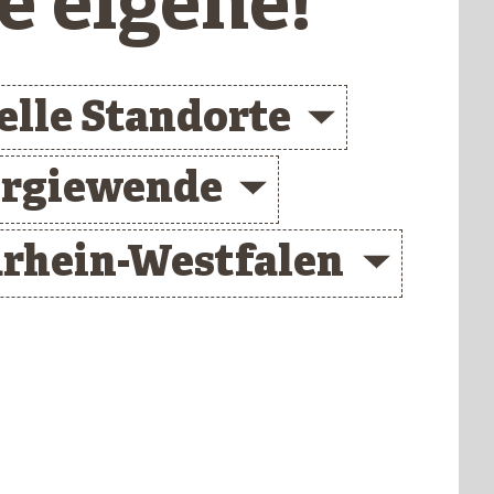
e eigene!
elle Standorte
rgiewende
rhein-Westfalen