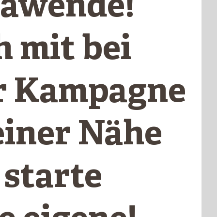
awende!
 mit bei
r Kampagne
einer Nähe
 starte