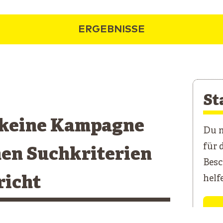
ERGEBNISSE
St
 keine Kampagne
Du m
für 
nen Suchkriterien
Besc
richt
helf