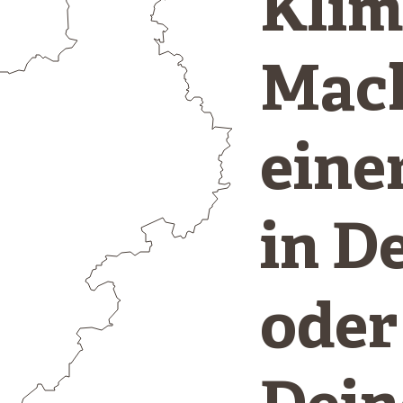
Klim
Mach
eine
in D
oder