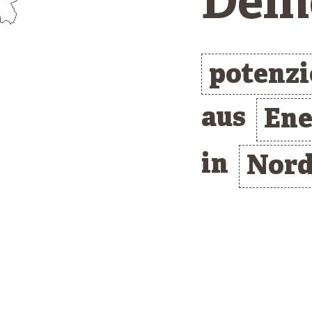
Dein
potenzi
aus
Ene
in
Nord
/* clusterlist_container */