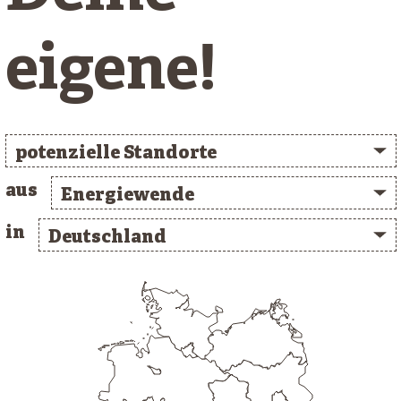
eigene!
potenzielle Standorte
aus
Energiewende
in
Deutschland
/* clusterlist_container */