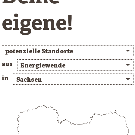
eigene!
potenzielle Standorte
aus
Energiewende
in
Sachsen
/* clusterlist_container */