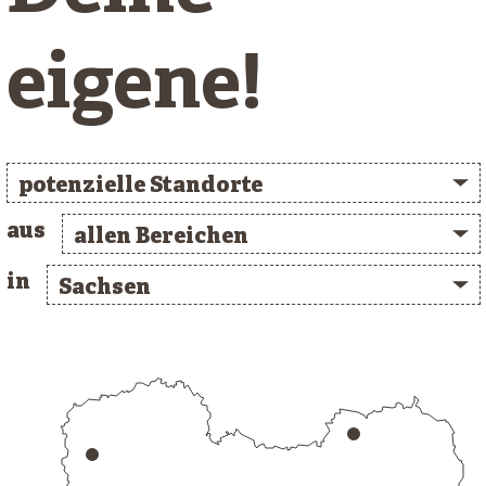
eigene!
potenzielle Standorte
aus
allen Bereichen
in
Sachsen
/* clusterlist_container */