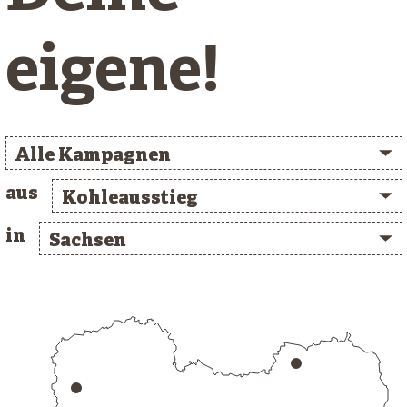
eigene!
Alle Kampagnen
aus
Kohleausstieg
in
Sachsen
/* clusterlist_container */