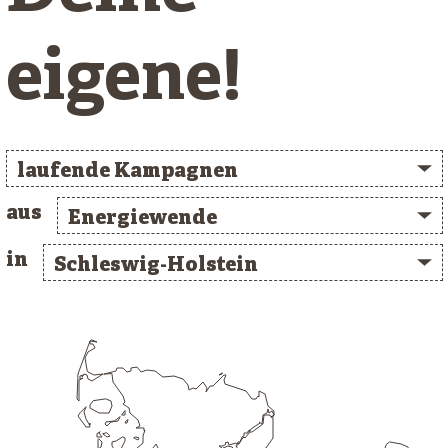
eigene!
laufende Kampagnen
aus
Energiewende
in
Schleswig-Holstein
/* clusterlist_container */