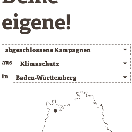
eigene!
abgeschlossene Kampagnen
aus
Klimaschutz
in
Baden-Württemberg
/* clusterlist_container */