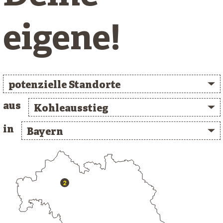
eigene!
potenzielle Standorte
aus
Kohleausstieg
in
Bayern
/* clusterlist_container */
2