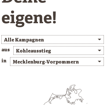
eigene!
Alle Kampagnen
aus
Kohleausstieg
in
Mecklenburg-Vorpommern
/* clusterlist_container */