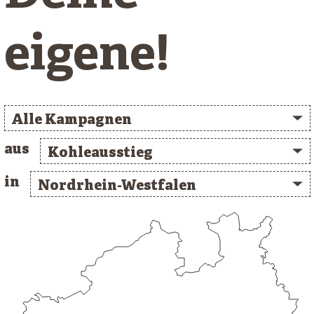
eigene!
Alle Kampagnen
aus
Kohleausstieg
in
Nordrhein-Westfalen
/* clusterlist_container */