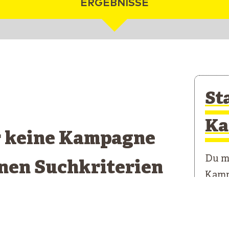
ERGEBNISSE
St
Ka
r keine Kampagne
Du mö
inen Suchkriterien
Kamp
pricht
Unser
erste