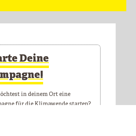
arte Deine
mpagne!
chtest in deinem Ort eine
agne für die Klimawende starten?
 Starterkit führt dich durch die
n Schritte.