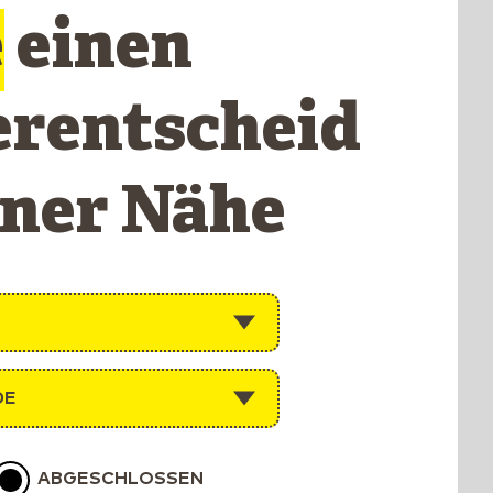
e
einen
erentscheid
iner Nähe
DE
ABGESCHLOSSEN