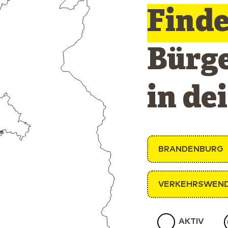
Find
Bürg
in de
m
BRANDENBURG
VERKEHRSWEN
AKTIV