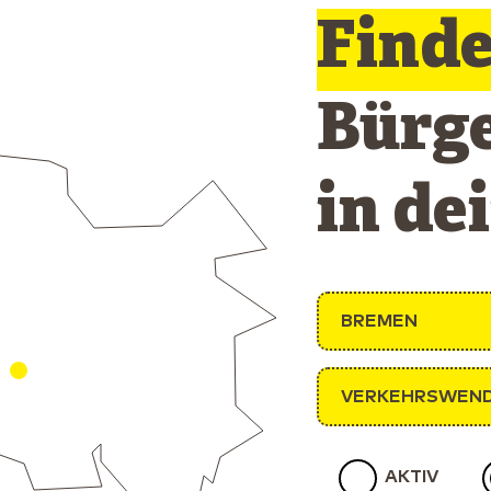
Find
Bürg
in de
BREMEN
VERKEHRSWEN
AKTIV