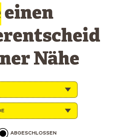
e
einen
erentscheid
iner Nähe
DE
ABGESCHLOSSEN