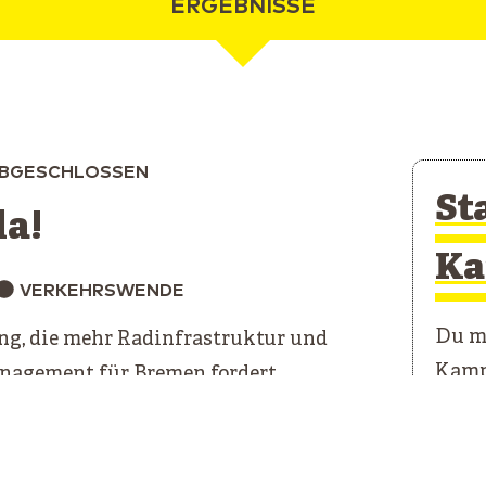
ERGEBNISSE
ABGESCHLOSSEN
St
da!
Ka
VERKEHRSWENDE
Du mö
g, die mehr Radinfrastruktur und
Kamp
agement für Bremen fordert
Unser
erste