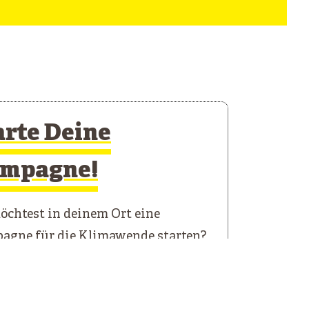
arte Deine
mpagne!
chtest in deinem Ort eine
agne für die Klimawende starten?
 Starterkit führt dich durch die
n Schritte.