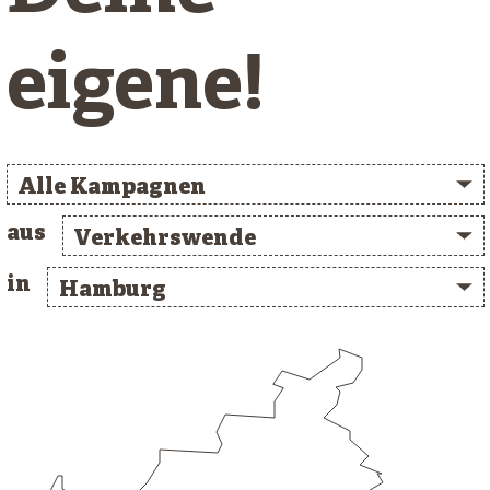
eigene!
Alle Kampagnen
aus
Verkehrswende
in
Hamburg
/* clusterlist_container */