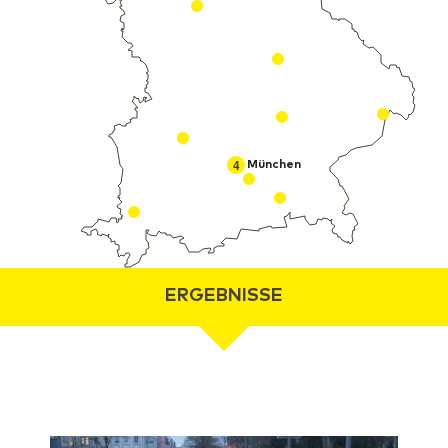
4
München
ERGEBNISSE