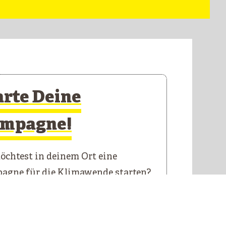
arte Deine
mpagne!
chtest in deinem Ort eine
agne für die Klimawende starten?
 Starterkit führt dich durch die
n Schritte.