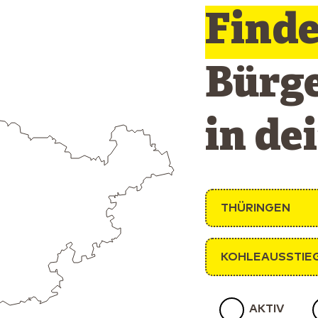
Find
Bürg
in de
THÜRINGEN
KOHLEAUSSTIE
AKTIV