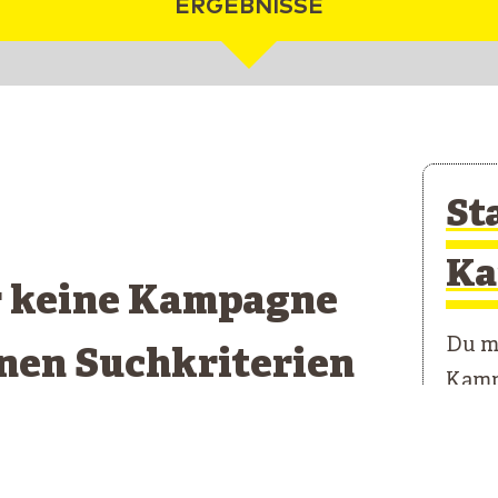
ERGEBNISSE
St
Ka
r keine Kampagne
Du mö
inen Suchkriterien
Kamp
pricht
Unser
erste