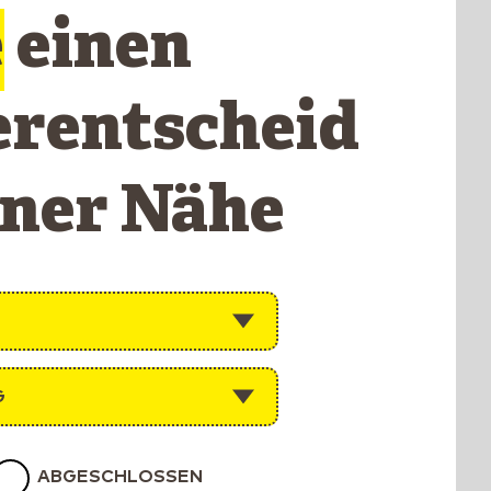
e
einen
erentscheid
iner Nähe
G
ABGESCHLOSSEN