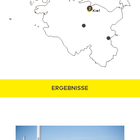
2
Kiel
ERGEBNISSE