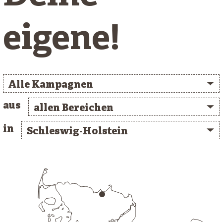
eigene!
Alle Kampagnen
aus
allen Bereichen
in
Schleswig-Holstein
/* clusterlist_container */