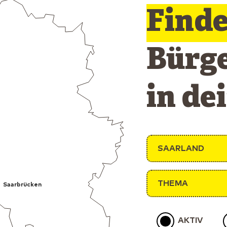
Find
Bürg
in de
SAARLAND
THEMA
Saarbrücken
AKTIV