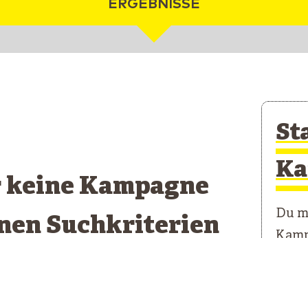
ERGEBNISSE
St
Ka
r keine Kampagne
Du mö
inen Suchkriterien
Kamp
pricht
Unser
erste