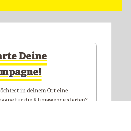
arte Deine
mpagne!
chtest in deinem Ort eine
agne für die Klimawende starten?
 Starterkit führt dich durch die
n Schritte.