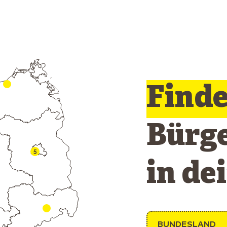
Find
Bürg
5
in de
BUNDESLAND