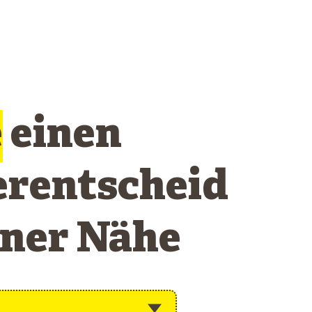
e
einen
erentscheid
iner Nähe