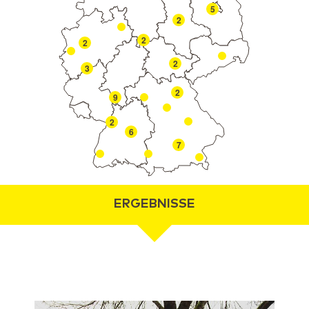
5
2
2
2
2
3
2
9
2
6
7
ERGEBNISSE